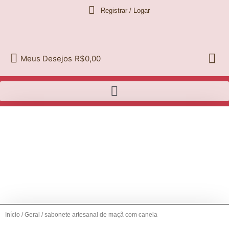
Ir
Registrar / Logar
para
o
conteúdo
Meus Desejos
R$0,00
Início
/
Geral
/ sabonete artesanal de maçã com canela