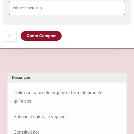
maçã
com
canela
quantidade
Quero Comprar
Descrição
Delicioso sabonete orgânico. Livre de produtos
químicos.
Sabonete natural e vegano.
Constituição: