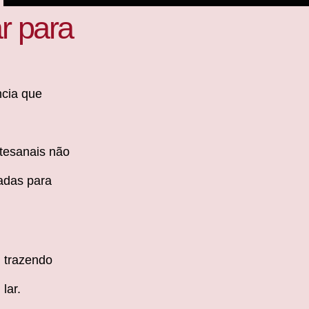
r para
ncia que
tesanais não
iadas para
, trazendo
lar.