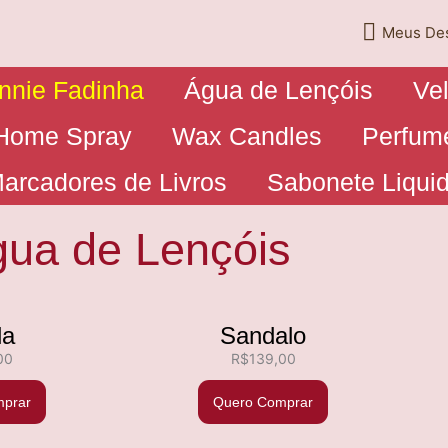
Meus De
Annie Fadinha
Água de Lençóis
Ve
Home Spray
Wax Candles
Perfum
arcadores de Livros
Sabonete Liqui
ua de Lençóis
la
Sandalo
00
R$
139,00
prar
Quero Comprar