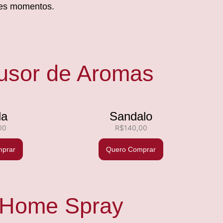
des momentos.
fusor de Aromas
la
Sandalo
00
R$
140,00
prar
Quero Comprar
Home Spray