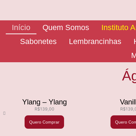
Ir
para
o
conteúdo
Início
Quem Somos
Instituto 
Sabonetes
Lembrancinhas
M
Ág
Ylang – Ylang
Vanil
R$
139,00
R$
139,
Quero Comprar
Quero Com