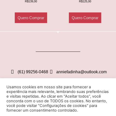
R$
139,00
R$
125,00
Quero Comprar
Quero Comprar
(61) 99256-0468
anniefadinha@outlook.com
St. de Habitações Individuais Sul EQL 6/8 - Lago
Usamos cookies em nosso site para fornecer a
Sul, Brasília, 71620,410
experiência mais relevante, lembrando suas preferências
e visitas repetidas. Ao clicar em “Aceitar todos”, você
concorda com o uso de TODOS os cookies. No entanto,
você pode visitar "Configurações de cookies" para
PAINEL ADM
WEBMAIL
fornecer um consentimento controlado.