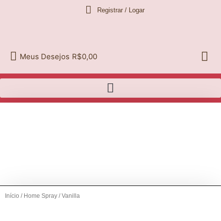
Ir
Registrar / Logar
para
o
conteúdo
Meus Desejos
R$0,00
Início
/
Home Spray
/ Vanilla